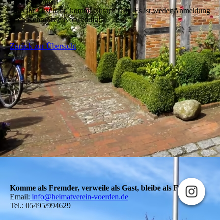
oder es Lernen!
Falls ihr Lust habt, kommt einfach rein! Es ist weder Anmeldung
noch Kenntnisse Notwendig!
Zurück zur Übersicht
Komme als Fremder, verweile als Gast, bleibe als Freund!
Email:
info@heimatverein-voerden.de
Tel.: 05495/994629