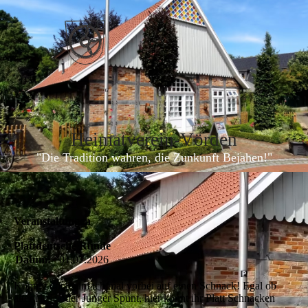
Heimatverein-Vörde
n
"Die Tradition wahren, die Zunkunft Bejahen!"
Veranstaltungen
Plattdeutsche Runde
Datum:
01.07.2026
Kommt doch einfach mal vorbei auf einen Schnack! Egal ob
alter Hase oder Junger Spunt, hier könnt ihr Platt Schnacken